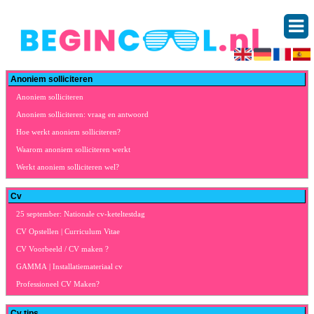
Anoniem solliciteren
Anoniem solliciteren
Anoniem solliciteren: vraag en antwoord
Hoe werkt anoniem solliciteren?
Waarom anoniem solliciteren werkt
Werkt anoniem solliciteren wel?
Cv
25 september: Nationale cv-keteltestdag
CV Opstellen | Curriculum Vitae
CV Voorbeeld / CV maken ?
GAMMA | Installatiemateriaal cv
Professioneel CV Maken?
Cv tips