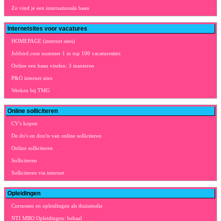
Zo vind je een internationale baan
Internetsites voor vacatures
HOMEPAGE (internet sites)
Jobbird.com nummer 1 in top 100 vacaturesites
Online een baan vinden: 3 manieren
P&O internet sites
Werken bij TMG
Online solliciteren
CV's kopen
De do's en don'ts van online solliciteren
Online solliciteren
Solliciteren
Solliciteren via internet
Opleidingen
Cursussen en opleidingen als thuisstudie
NTI MBO Opleidingen: behaal