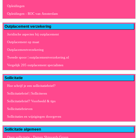
Opleidingen
Opleidingen - ROC van Amsterdam
Outplacement verzekering
Juridische aspecten bij outplacement
Outplacement op maat
Outplacementverzekering
Tweede spoor | outplacementverzekering.nl
Vergelijk 205 outplacement specialisten
Sollicitatie
Hoe schrijf je een sollicitatiebrief?
Sollicitatiebrief | Solliciteren
Sollicitatiebrief? Voorbeeld & tips
Sollicitatiebrieven
Sollicitaties en wijzigingen doorgeven
Sollicitatie algemeen
Open sollicitatie - Damen Shipyards Group