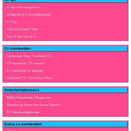
15 tips voor een goed cv
20 tips om je cv te optimaliseren
Cv Tips
Tips | Curriculum Vitae
Top 11 tips voor je cv
Cv voorbeelden
Curriculum Vitae / Voorbeeld CV
CV Voorbeeld / CV maken ?
Cv Voorbeeld | cv template
Voorbeeld CV | Curriculum Vitae
Detacheringbureau's
Bikkel Detachering | Hoogeveen
Detachering binnen het Sociaal Domein
ICT detacheringsbureau
Duitse cv voorbeelden