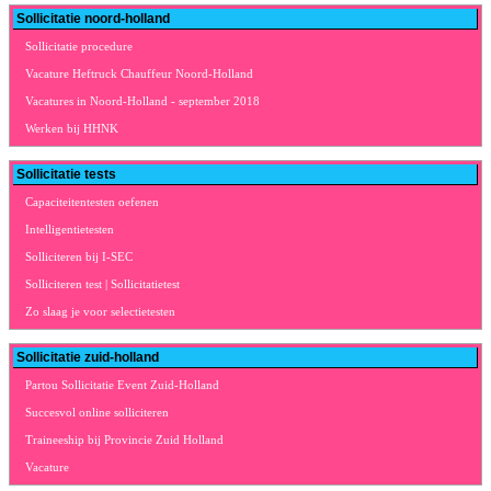
Sollicitatie noord-holland
Sollicitatie procedure
Vacature Heftruck Chauffeur Noord-Holland
Vacatures in Noord-Holland - september 2018
Werken bij HHNK
Sollicitatie tests
Capaciteitentesten oefenen
Intelligentietesten
Solliciteren bij I-SEC
Solliciteren test | Sollicitatietest
Zo slaag je voor selectietesten
Sollicitatie zuid-holland
Partou Sollicitatie Event Zuid-Holland
Succesvol online solliciteren
Traineeship bij Provincie Zuid Holland
Vacature