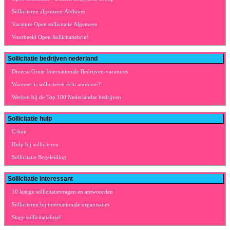
Solliciteren algemeen Archives
Vacature Open sollicitatie Algemeen
Voorbeeld Open Sollicitatiebrief
Sollicitatie bedrijven nederland
Diverse Grote Internationale Bedrijven-vacatures
Wanneer is solliciteren écht anoniem?
Werken bij de Top 100 Nederlandse bedrijven
Sollicitatie hulp
C-bon
Hulp bij solliciteren
Sollicitatie Begeleiding
Sollicitatie interessant
10 lastige sollicitatievragen en antwoorden
Solliciteren bij internationale organisaties
Stage sollicitatiebrief